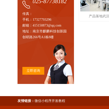
025-87738182
传真：
产品落地武
手机：17327793296
邮箱：415150873@qq.com
地址：南京市麒麟科技创新园
创研路266号A1栋8楼
立即咨询
友情链接：
微信小程序开发教程