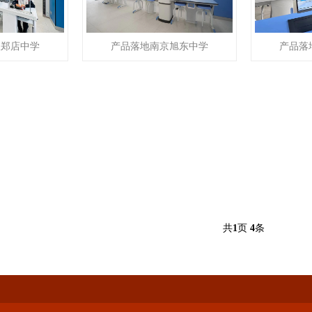
汉郑店中学
产品落地南京旭东中学
产品落
共
1
页
4
条